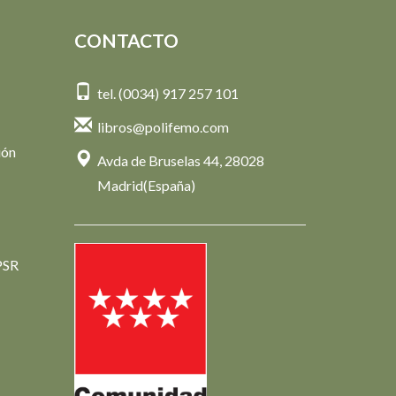
CONTACTO
tel. (0034) 917 257 101
libros@polifemo.com
ión
Avda de Bruselas 44, 28028
Madrid(España)
PSR