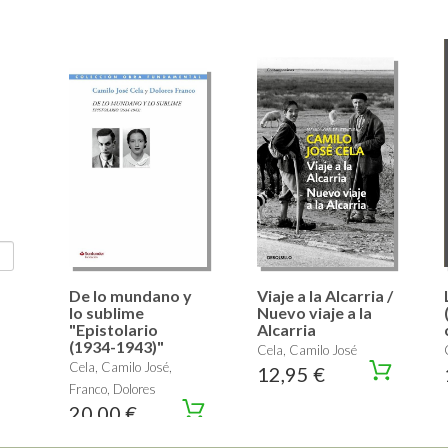
De lo mundano y
Viaje a la Alcarria /
lo sublime
Nuevo viaje a la
"Epistolario
Alcarria
(1934-1943)"
Cela, Camilo José
Cela, Camilo José,
12,95 €
Franco, Dolores
20,00 €