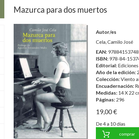
Mazurca para dos muertos
Autor/es
Cela, Camilo José
EAN:
97884153748
ISBN:
978-84-1537
Editorial:
Ediciones 
Año de la edición:
Colección:
Viento a
Encuadernación:
R
Medidas:
14 X 22 c
Páginas:
296
19,00 €
De 4 a 10 días
comprar