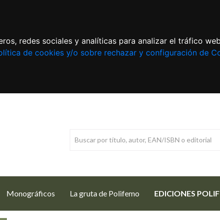
ros, redes sociales y analíticas para analizar el tráfico w
lítica de cookies y/o sobre rechazar y configuración de C
Monográficos
La gruta de Polifemo
EDICIONES POLI