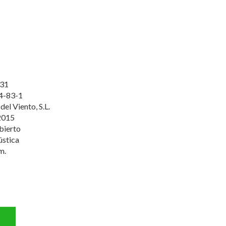
31
4-83-1
del Viento, S.L.
2015
bierto
ústica
m.