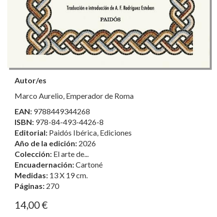
Autor/es
Marco Aurelio, Emperador de Roma
EAN:
9788449344268
ISBN:
978-84-493-4426-8
Editorial:
Paidós Ibérica, Ediciones
Año de la edición:
2026
Colección:
El arte de...
Encuadernación:
Cartoné
Medidas:
13 X 19 cm.
Páginas:
270
14,00 €