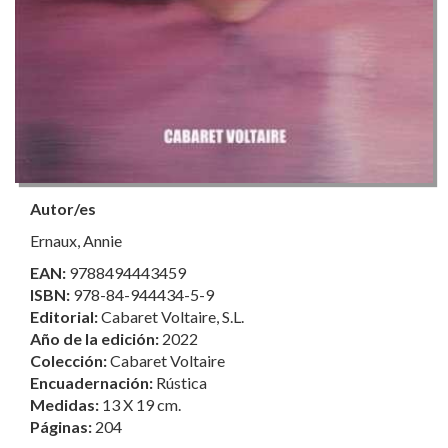
Autor/es
Ernaux, Annie
EAN:
9788494443459
ISBN:
978-84-944434-5-9
Editorial:
Cabaret Voltaire, S.L.
Año de la edición:
2022
Colección:
Cabaret Voltaire
Encuadernación:
Rústica
Medidas:
13 X 19 cm.
Páginas:
204