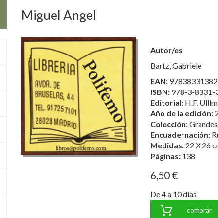
Miguel Angel
Autor/es
Bartz, Gabriele
EAN:
97838331382
ISBN:
978-3-8331-
Editorial:
H.F. Ulll
Año de la edición:
Colección:
Grandes 
Encuadernación:
R
Medidas:
22 X 26 c
Páginas:
138
6,50 €
De 4 a 10 días
comprar