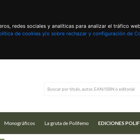
ros, redes sociales y analíticas para analizar el tráfico w
lítica de cookies y/o sobre rechazar y configuración de C
Monográficos
La gruta de Polifemo
EDICIONES POLI