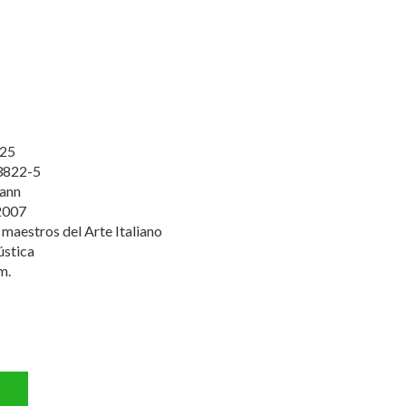
25
3822-5
mann
2007
maestros del Arte Italiano
ústica
m.