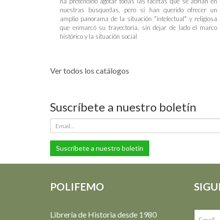
ha pretendido agotar todas las facetas que se abrían en
nuestras búsquedas, pero sí han querido ofrecer un
amplio panorama de la situación "intelectual" y religiosa
que enmarcó su trayectoria, sin dejar de lado el marco
histórico y la situación social
Ver todos los catálogos
Suscríbete a nuestro boletín
Suscríbete a nuestro boletín
POLIFEMO
SIGU
Librería de Historia desde 1980