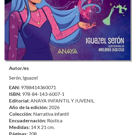
Autor/es
Serón, Iguazel
EAN:
9788414360071
ISBN:
978-84-143-6007-1
Editorial:
ANAYA INFANTIL Y JUVENIL
Año de la edición:
2026
Colección:
Narrativa infantil
Encuadernación:
Rústica
Medidas:
14 X 21 cm.
Páginas:
208