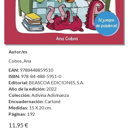
Autor/es
Cobos, Ana
EAN:
9788448859510
ISBN:
978-84-488-5951-0
Editorial:
BEASCOA EDICIONES, S.A.
Año de la edición:
2022
Colección:
Adivina Adivinanza
Encuadernación:
Cartoné
Medidas:
15 X 20 cm.
Páginas:
192
11,95 €