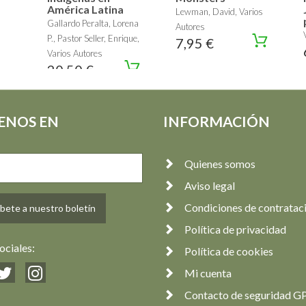
América Latina
Lewman, David, Varios
Gallardo Peralta, Lorena
Autores
P., Pastor Seller, Enrique,
7,95 €
Varios Autores
20,50 €
ENOS EN
INFORMACIÓN
Quienes somos
Aviso legal
Condiciones de contratac
bete a nuestro boletín
Política de privacidad
ociales:
Política de cookies
Mi cuenta
Contacto de seguridad G