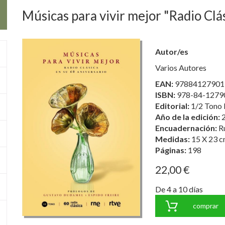
Músicas para vivir mejor "Radio Clá
Autor/es
Varios Autores
EAN:
97884127901
ISBN:
978-84-1279
Editorial:
1/2 Tono 
Año de la edición:
Encuadernación:
R
Medidas:
15 X 23 c
Páginas:
198
22,00 €
De 4 a 10 días
comprar