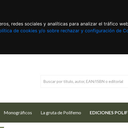
ros, redes sociales y analíticas para analizar el tráfico w
lítica de cookies y/o sobre rechazar y configuración de C
Monográficos
La gruta de Polifemo
EDICIONES POLI