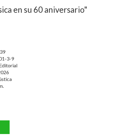
sica en su 60 aniversario"
39
01-3-9
Editorial
2026
ústica
m.