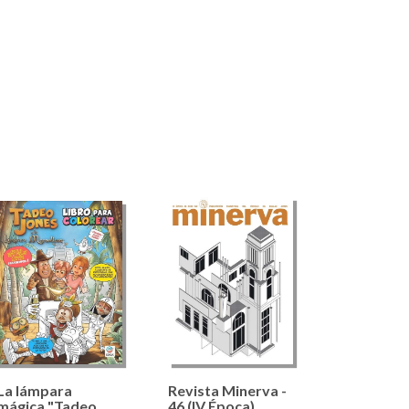
La lámpara
Revista Minerva -
mágica "Tadeo
46 (IV Época)