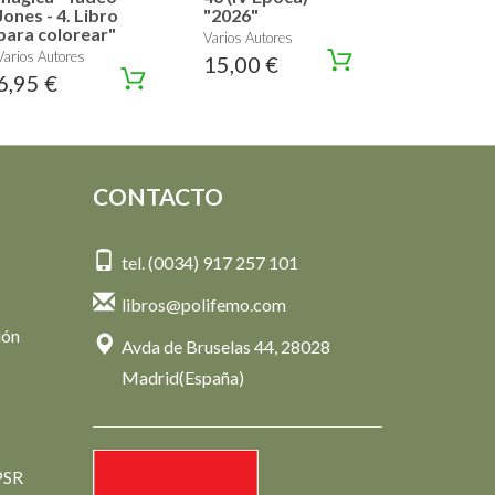
Jones - 4. Libro
"2026"
para colorear"
Varios Autores
Varios Autores
15,00 €
6,95 €
CONTACTO
tel. (0034) 917 257 101
libros@polifemo.com
ión
Avda de Bruselas 44, 28028
Madrid(España)
PSR