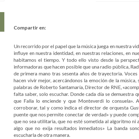
Compartir en:
Un recorrido por el papel que la música juega en nuestra vi
influye en nuestra identidad, en nuestras relaciones, en n
habitamos el tiempo. Y todo ello visto desde la perspect
informadoras que hacen posible que una radio pública, Radio
de primera mano tras sesenta años de trayectoria. Voces 
hacen vivir mejor, acercándonos la emoción de la música, s
palabras de Roberto Santamaría, Director de RNE, «acompañ
falta saber, solo escuchar. Donde cada día se demuestra 
que Falla lo enciende y que Monteverdi lo consuela». A
corroborar, tal y como indica el director de orquesta Gu
puente que nos permite conectar de verdad» y puede compr
que no sea utilitaria, que no esté sometida al algoritmo ni 
algo que no exija resultados inmediatos» La banda sono
escucharla de otra manera.