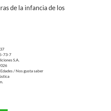
as de la infancia de los
37
5-73-7
diciones S.A.
2026
 Edades / Nos gusta saber
ústica
m.