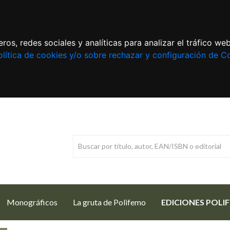
ros, redes sociales y analíticas para analizar el tráfico w
lítica de cookies y/o sobre rechazar y configuración de C
Monográficos
La gruta de Polifemo
EDICIONES POLI