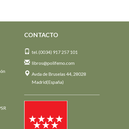
CONTACTO
tel. (0034) 917 257 101
libros@polifemo.com
ión
Avda de Bruselas 44, 28028
Madrid(España)
PSR