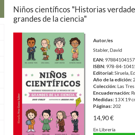
Niños científicos "Historias verdader
grandes de la ciencia"
Autor/es
Stabler, David
EAN:
97884104157
ISBN:
978-84-1041
Editorial:
Siruela, E
Año de la edición:
Colección:
Las Tres
Encuadernación:
R
Medidas:
13 X 19 c
Páginas:
202
14,90 €
En Librería