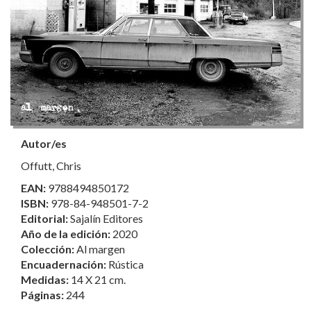
Autor/es
Offutt, Chris
EAN:
9788494850172
ISBN:
978-84-948501-7-2
Editorial:
Sajalín Editores
Año de la edición:
2020
Colección:
Al margen
Encuadernación:
Rústica
Medidas:
14 X 21 cm.
Páginas:
244