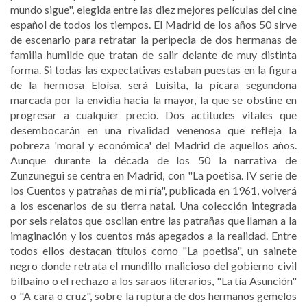
mundo sigue", elegida entre las diez mejores películas del cine
español de todos los tiempos. El Madrid de los años 50 sirve
de escenario para retratar la peripecia de dos hermanas de
familia humilde que tratan de salir delante de muy distinta
forma. Si todas las expectativas estaban puestas en la figura
de la hermosa Eloísa, será Luisita, la pícara segundona
marcada por la envidia hacia la mayor, la que se obstine en
progresar a cualquier precio. Dos actitudes vitales que
desembocarán en una rivalidad venenosa que refleja la
pobreza 'moral y económica' del Madrid de aquellos años.
Aunque durante la década de los 50 la narrativa de
Zunzunegui se centra en Madrid, con "La poetisa. IV serie de
los Cuentos y patrañas de mi ría", publicada en 1961, volverá
a los escenarios de su tierra natal. Una colección integrada
por seis relatos que oscilan entre las patrañas que llaman a la
imaginación y los cuentos más apegados a la realidad. Entre
todos ellos destacan títulos como "La poetisa", un sainete
negro donde retrata el mundillo malicioso del gobierno civil
bilbaíno o el rechazo a los saraos literarios, "La tía Asunción"
o "A cara o cruz", sobre la ruptura de dos hermanos gemelos