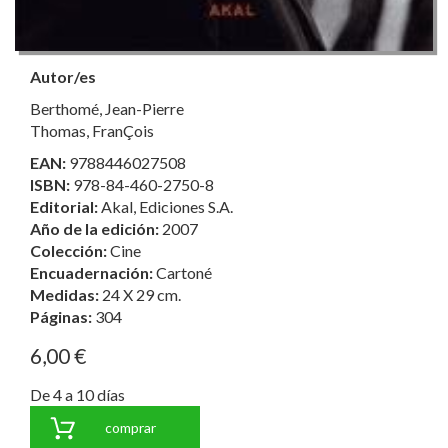
Autor/es
Berthomé, Jean-Pierre
Thomas, FranÇois
EAN:
9788446027508
ISBN:
978-84-460-2750-8
Editorial:
Akal, Ediciones S.A.
Año de la edición:
2007
Colección:
Cine
Encuadernación:
Cartoné
Medidas:
24 X 29 cm.
Páginas:
304
6,00 €
De 4 a 10 días
comprar