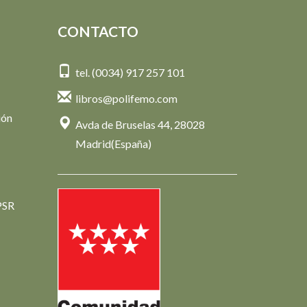
CONTACTO
tel. (0034) 917 257 101
libros@polifemo.com
ión
Avda de Bruselas 44, 28028
Madrid(España)
PSR