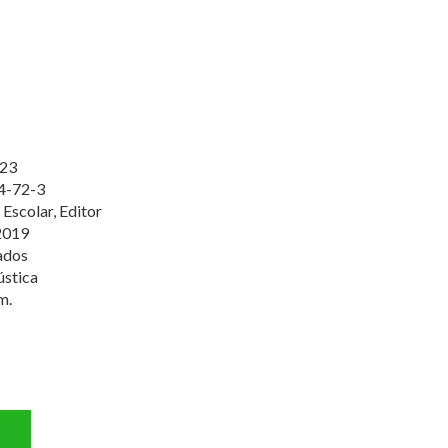
23
4-72-3
Escolar, Editor
2019
ados
ústica
m.