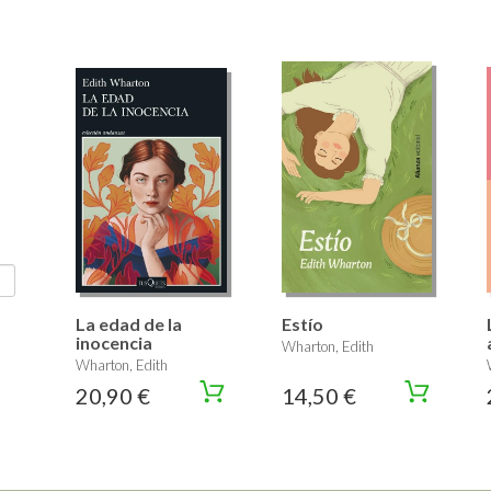
La edad de la
Estío
inocencia
Wharton, Edith
Wharton, Edith
20,90 €
14,50 €