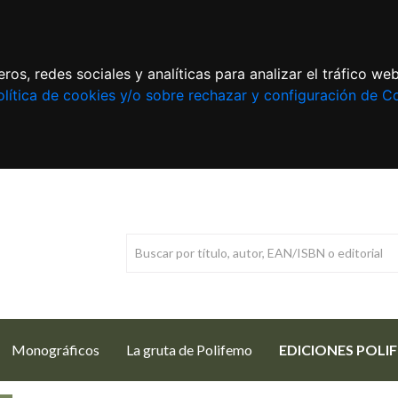
ros, redes sociales y analíticas para analizar el tráfico w
lítica de cookies y/o sobre rechazar y configuración de C
Monográficos
La gruta de Polifemo
EDICIONES POLI