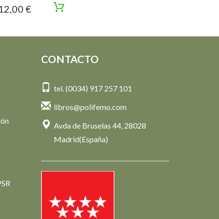
12,00 €
CONTACTO
tel. (0034) 917 257 101
libros@polifemo.com
ión
Avda de Bruselas 44, 28028
Madrid(España)
PSR