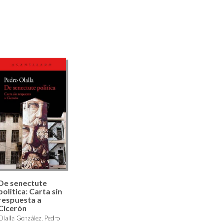
De senectute
politica: Carta sin
respuesta a
Cicerón
Olalla González, Pedro