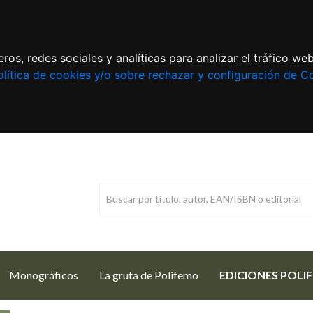
ros, redes sociales y analíticas para analizar el tráfico w
lítica de cookies y/o sobre rechazar y configuración de C
Monográficos
La gruta de Polifemo
EDICIONES POLI