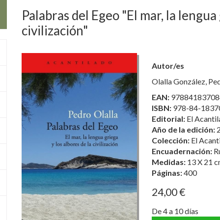
Palabras del Egeo "El mar, la lengua 
civilización"
Autor/es
Olalla González, Pe
EAN:
97884183708
ISBN:
978-84-1837
Editorial:
El Acanti
Año de la edición:
Colección:
El Acant
Encuadernación:
R
Medidas:
13 X 21 c
Páginas:
400
24,00 €
De 4 a 10 días