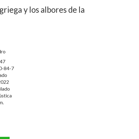
griega y los albores de la
dro
47
0-84-7
lado
2022
ilado
ústica
m.