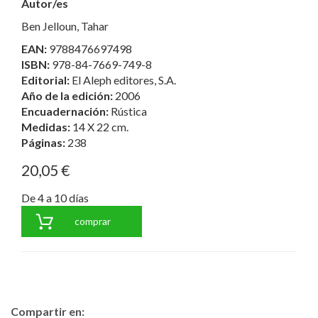
Autor/es
Ben Jelloun, Tahar
EAN:
9788476697498
ISBN:
978-84-7669-749-8
Editorial:
El Aleph editores, S.A.
Año de la edición:
2006
Encuadernación:
Rústica
Medidas:
14 X 22 cm.
Páginas:
238
20,05 €
De 4 a 10 días
comprar
Compartir en: