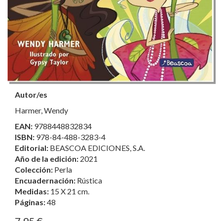
Autor/es
Harmer, Wendy
EAN:
9788448832834
ISBN:
978-84-488-3283-4
Editorial:
BEASCOA EDICIONES, S.A.
Año de la edición:
2021
Colección:
Perla
Encuadernación:
Rústica
Medidas:
15 X 21 cm.
Páginas:
48