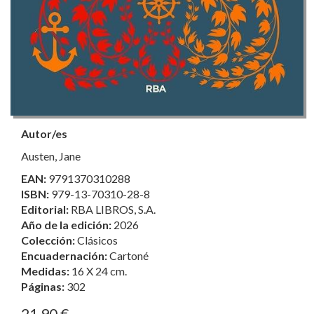
Autor/es
Austen, Jane
EAN:
9791370310288
ISBN:
979-13-70310-28-8
Editorial:
RBA LIBROS, S.A.
Año de la edición:
2026
Colección:
Clásicos
Encuadernación:
Cartoné
Medidas:
16 X 24 cm.
Páginas:
302
21,90 €