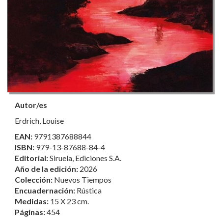
Autor/es
Erdrich, Louise
EAN:
9791387688844
ISBN:
979-13-87688-84-4
Editorial:
Siruela, Ediciones S.A.
Año de la edición:
2026
Colección:
Nuevos Tiempos
Encuadernación:
Rústica
Medidas:
15 X 23 cm.
Páginas:
454