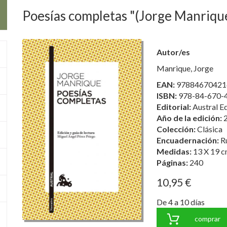
Poesías completas "(Jorge Manriqu
Autor/es
Manrique, Jorge
EAN:
97884670421
ISBN:
978-84-670-
Editorial:
Austral Ed
Año de la edición:
Colección:
Clásica
Encuadernación:
R
Medidas:
13 X 19 c
Páginas:
240
10,95 €
De 4 a 10 días
comprar