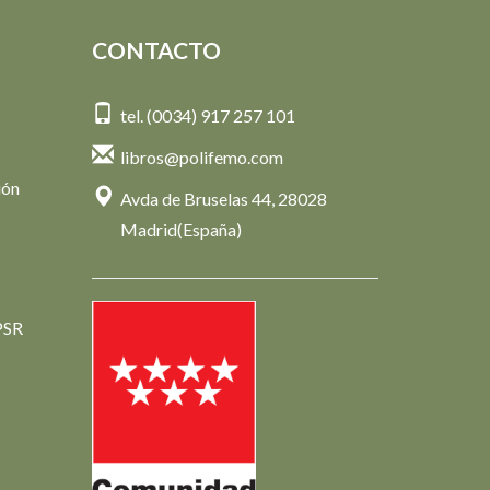
CONTACTO
tel. (0034) 917 257 101
libros@polifemo.com
ión
Avda de Bruselas 44, 28028
Madrid(España)
PSR