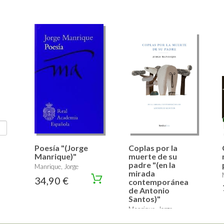
Poesía "(Jorge
Coplas por la
Manrique)"
muerte de su
padre "(en la
Manrique, Jorge
mirada
34,90 €
contemporánea
de Antonio
Santos)"
Manrique, Jorge
19,50 €