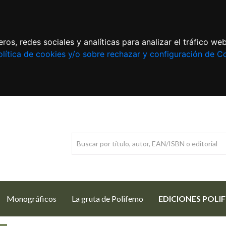
ros, redes sociales y analíticas para analizar el tráfico w
lítica de cookies y/o sobre rechazar y configuración de C
Monográficos
La gruta de Polifemo
EDICIONES POLI