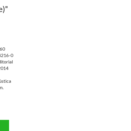
e)"
60
4216-0
itorial
2014
ústica
m.