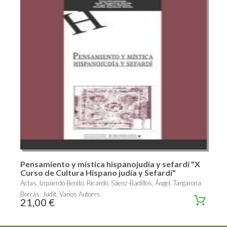
Pensamiento y mística hispanojudía y sefardí "X
Curso de Cultura Hispano judía y Sefardí"
Actas, Izquierdo Benito, Ricardo, Sáenz-Badillos, Ángel, Targarona
Borrás, Judit, Varios Autores
21,00 €