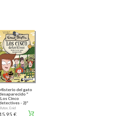
Misterio del gato
desaparecido "
(Los Cinco
detectives - 2)"
Blyton, Enid
15,95 €