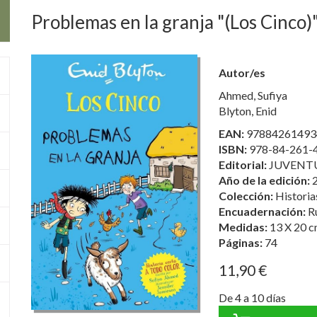
Problemas en la granja "(Los Cinco)
Autor/es
Ahmed, Sufiya
Blyton, Enid
EAN:
97884261493
ISBN:
978-84-261-
Editorial:
JUVENTU
Año de la edición:
Colección:
Historia
Encuadernación:
R
Medidas:
13 X 20 c
Páginas:
74
11,90 €
De 4 a 10 días