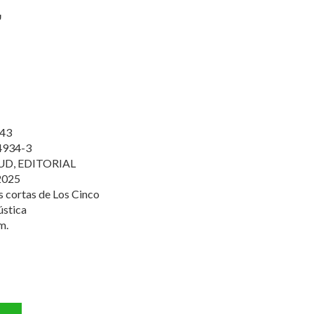
"
43
4934-3
D, EDITORIAL
2025
s cortas de Los Cinco
ústica
m.