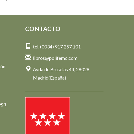
CONTACTO
tel. (0034) 917 257 101
libros@polifemo.com
ión
Avda de Bruselas 44, 28028
Madrid(España)
PSR