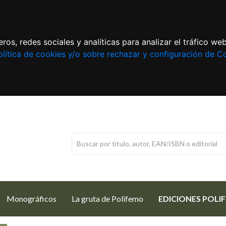
ros, redes sociales y analíticas para analizar el tráfico w
lítica de cookies y/o sobre rechazar y configuración de C
Monográficos
La gruta de Polifemo
EDICIONES POLI