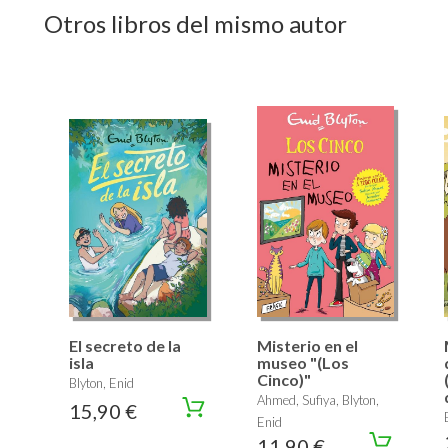
Otros libros del mismo autor
El secreto de la
Misterio en el
isla
museo "(Los
Cinco)"
Blyton, Enid
Ahmed, Sufiya, Blyton,
15,90 €
Enid
11,90 €