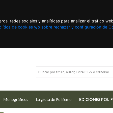
ros, redes sociales y analíticas para analizar el tráfico w
lítica de cookies y/o sobre rechazar y configuración de C
Monográficos
La gruta de Polifemo
EDICIONES POLI