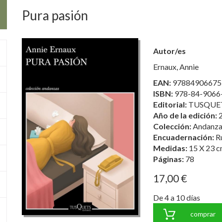
Pura pasión
Autor/es
Ernaux, Annie
EAN:
97884906675
ISBN:
978-84-9066
Editorial:
TUSQUET
Año de la edición:
Colección:
Andanza
Encuadernación:
R
Medidas:
15 X 23 c
Páginas:
78
17,00 €
De 4 a 10 días
comprar