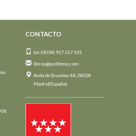
CONTACTO
tel. (0034) 917 257 101
libros@polifemo.com
ión
Avda de Bruselas 44, 28028
Madrid(España)
PSR