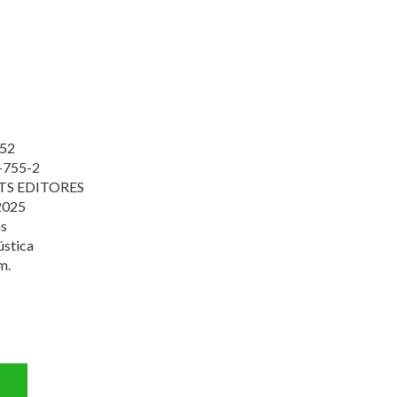
52
-755-2
S EDITORES
2025
s
ústica
m.