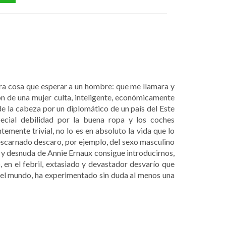
tra cosa que esperar a un hombre: que me llamara y
ión de una mujer culta, inteligente, económicamente
de la cabeza por un diplomático de un país del Este
pecial debilidad por la buena ropa y los coches
temente trivial, no lo es en absoluto la vida que lo
escarnado descaro, por ejemplo, del sexo masculino
ca y desnuda de Annie Ernaux consigue introducirnos,
 en el febril, extasiado y devastador desvarío que
 del mundo, ha experimentado sin duda al menos una