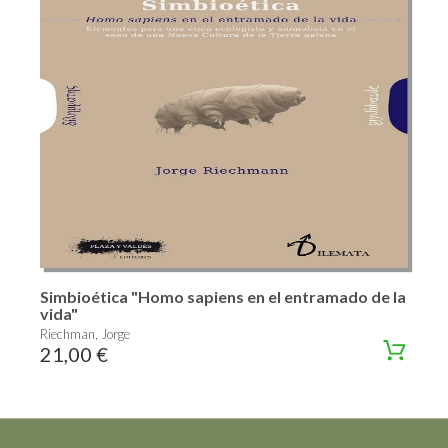
Simbioética "Homo sapiens en el entramado de la
vida"
Riechman, Jorge
21,00 €