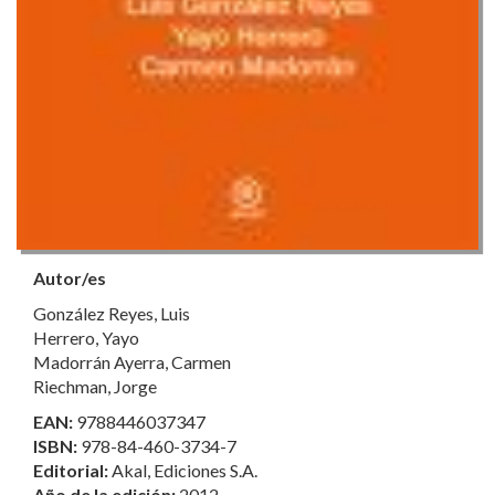
Autor/es
González Reyes, Luis
Herrero, Yayo
Madorrán Ayerra, Carmen
Riechman, Jorge
EAN:
9788446037347
ISBN:
978-84-460-3734-7
Editorial:
Akal, Ediciones S.A.
Año de la edición:
2012