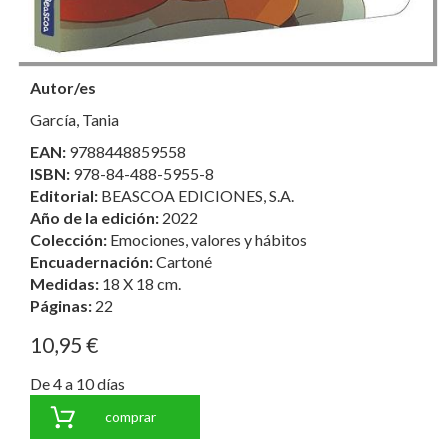
Autor/es
García, Tania
EAN:
9788448859558
ISBN:
978-84-488-5955-8
Editorial:
BEASCOA EDICIONES, S.A.
Año de la edición:
2022
Colección:
Emociones, valores y hábitos
Encuadernación:
Cartoné
Medidas:
18 X 18 cm.
Páginas:
22
10,95 €
De 4 a 10 días
comprar