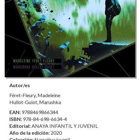
Autor/es
Féret-Fleury, Madeleine
Hullot-Guiot, Marushka
EAN:
9788469866344
ISBN:
978-84-698-6634-4
Editorial:
ANAYA INFANTIL Y JUVENIL
Año de la edición:
2020
Colección:
Narrativa juvenil