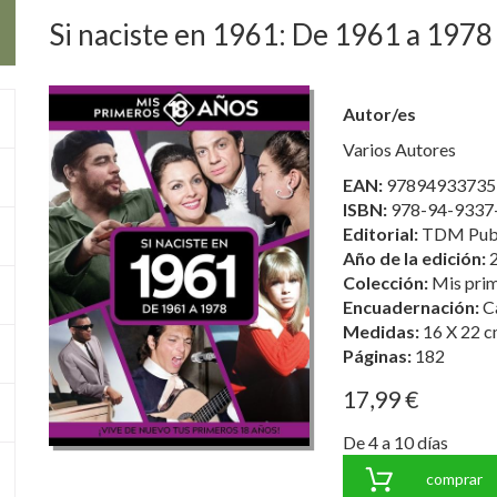
Si naciste en 1961: De 1961 a 1978
Autor/es
Varios Autores
EAN:
97894933735
ISBN:
978-94-9337
Editorial:
TDM Publ
Año de la edición:
Colección:
Mis pri
Encuadernación:
C
Medidas:
16 X 22 c
Páginas:
182
17,99 €
De 4 a 10 días
comprar