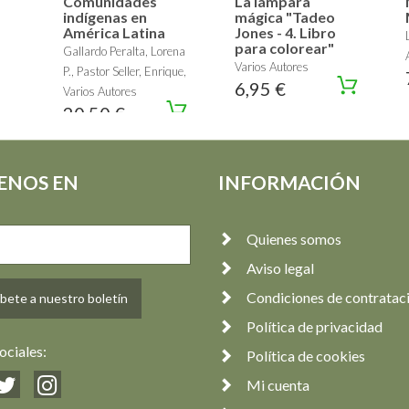
Comunidades
La lámpara
indígenas en
mágica "Tadeo
América Latina
Jones - 4. Libro
para colorear"
Gallardo Peralta, Lorena
Varios Autores
P., Pastor Seller, Enrique,
6,95 €
Varios Autores
20,50 €
ENOS EN
INFORMACIÓN
Quienes somos
Aviso legal
Condiciones de contratac
bete a nuestro boletín
Política de privacidad
ociales:
Política de cookies
Mi cuenta