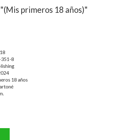
 "(Mis primeros 18 años)"
18
-351-8
ishing
2024
meros 18 años
artoné
m.