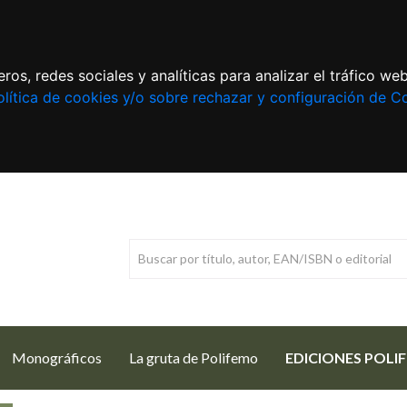
ros, redes sociales y analíticas para analizar el tráfico w
lítica de cookies y/o sobre rechazar y configuración de C
Monográficos
La gruta de Polifemo
EDICIONES POLI