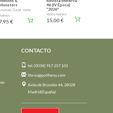
Minions &
Revista Minerva -
Monsters
46 (IV Época)
"2026"
Lewman, David, Varios
Varios Autores
Autores
15,00 €
7,95 €
CONTACTO
tel. (0034) 917 257 101
libros@polifemo.com
ión
Avda de Bruselas 44, 28028
Madrid(España)