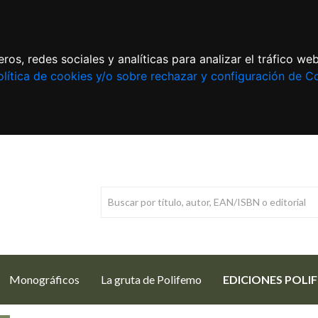
ros, redes sociales y analíticas para analizar el tráfico w
lítica de cookies y/o sobre rechazar y configuración de C
Monográficos
La gruta de Polifemo
EDICIONES POLI