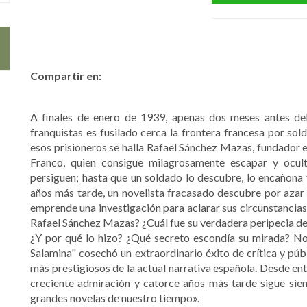
Compartir en:
A finales de enero de 1939, apenas dos meses antes del f
franquistas es fusilado cerca la frontera francesa por sol
esos prisioneros se halla Rafael Sánchez Mazas, fundador e
Franco, quien consigue milagrosamente escapar y ocult
persiguen; hasta que un soldado lo descubre, lo encañona y
años más tarde, un novelista fracasado descubre por azar e
emprende una investigación para aclarar sus circunstancias
Rafael Sánchez Mazas? ¿Cuál fue su verdadera peripecia de 
¿Y por qué lo hizo? ¿Qué secreto escondía su mirada? No
Salamina" cosechó un extraordinario éxito de crítica y públ
más prestigiosos de la actual narrativa española. Desde en
creciente admiración y catorce años más tarde sigue sie
grandes novelas de nuestro tiempo».