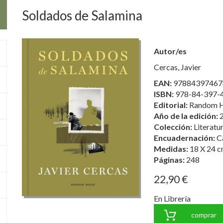
Soldados de Salamina
Autor/es
Cercas, Javier
EAN:
97884397467
ISBN:
978-84-397-
Editorial:
Random 
Año de la edición:
Colección:
Literat
Encuadernación:
C
Medidas:
18 X 24 c
Páginas:
248
22,90 €
En Librería
comprar