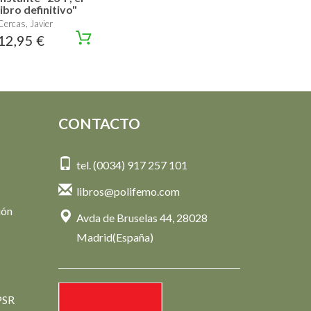
libro definitivo"
Cercas, Javier
12,95 €
CONTACTO
tel. (0034) 917 257 101
libros@polifemo.com
ión
Avda de Bruselas 44, 28028
Madrid(España)
PSR