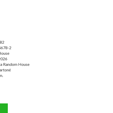
82
4678-2
House
2026
ura Random House
artoné
m.