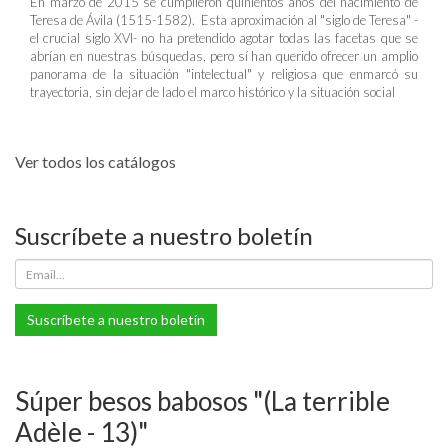
En marzo de 2015 se cumplieron quinientos años del nacimiento de
Teresa de Ávila (1515-1582). Esta aproximación al "siglo de Teresa" -
el crucial siglo XVI- no ha pretendido agotar todas las facetas que se
abrían en nuestras búsquedas, pero sí han querido ofrecer un amplio
panorama de la situación "intelectual" y religiosa que enmarcó su
trayectoria, sin dejar de lado el marco histórico y la situación social
Ver todos los catálogos
Suscríbete a nuestro boletín
Suscríbete a nuestro boletín
Súper besos babosos "(La terrible
Adèle - 13)"