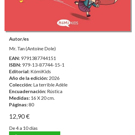
Autor/es
Mr. Tan (Antoine Dole)
EAN:
9791387744151
ISBN:
979-13-87744-15-1
Editorial:
KómiKids
Año de la edición:
2026
Colección:
La terrible Adèle
Encuadernación:
Rústica
Medidas:
16 X 20 cm.
Páginas:
80
12,90 €
De 4 a 10 días