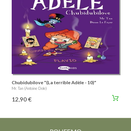
Chubidubilove "(La terrible Adèle - 10)"
Mr. Tan (Antoine Dole)
12,90 €