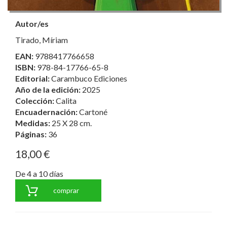
Autor/es
Tirado, Míriam
EAN:
9788417766658
ISBN:
978-84-17766-65-8
Editorial:
Carambuco Ediciones
Año de la edición:
2025
Colección:
Calita
Encuadernación:
Cartoné
Medidas:
25 X 28 cm.
Páginas:
36
18,00 €
De 4 a 10 días
comprar