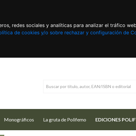
ros, redes sociales y analíticas para analizar el tráfico w
lítica de cookies y/o sobre rechazar y configuración de C
Monográficos
La gruta de Polifemo
EDICIONES POLI