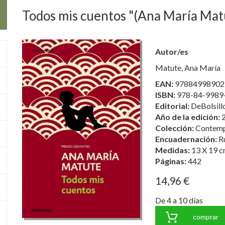
Todos mis cuentos "(Ana María Mat
Autor/es
Matute, Ana María
EAN:
97884998902
ISBN:
978-84-9989
Editorial:
DeBolsill
Año de la edición:
Colección:
Contem
Encuadernación:
R
Medidas:
13 X 19 c
Páginas:
442
14,96 €
De 4 a 10 días
comprar