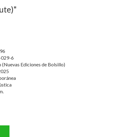
ute)"
96
-029-6
o (Nuevas Ediciones de Bolsillo)
2025
poránea
ústica
m.