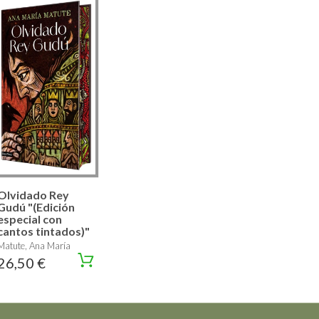
Olvidado Rey
Gudú "(Edición
especial con
cantos tintados)"
Matute, Ana María
26,50 €