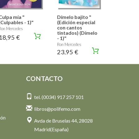
Culpa mía "
Dímelo bajito "
(Culpables - 1)"
(Edición especial
con cantos
Ron Mercedes
tintados) (Dímelo
18,95 €
- 1)"
Ron Mercedes
23,95 €
CONTACTO
tel. (0034) 917 257 101
libros@polifemo.com
ión
Avda de Bruselas 44, 28028
Madrid(España)