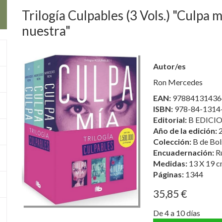
Trilogía Culpables (3 Vols.) "Culpa m
nuestra"
Autor/es
Ron Mercedes
EAN:
97884131436
ISBN:
978-84-1314
Editorial:
B EDICIO
Año de la edición:
Colección:
B de Bol
Encuadernación:
R
Medidas:
13 X 19 c
Páginas:
1344
35,85 €
De 4 a 10 días