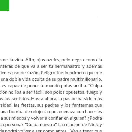
me la vida. Alto, ojos azules, pelo negro como la
 enteras de que va a ser tu hermanastro y además
ienes uso de razón. Peligro fue lo primero que me
una doble vida oculta de su padre multimillonario.
 es capaz de poner tu mundo patas arriba. "Culpa
n no iba a ser fácil: son polos opuestos, fuego y
dos los sentidos. Hasta ahora, la pasión ha sido más
rsidad, las fiestas, sus padres y los fantasmas que
o una bomba de relojería que amenaza con hacerles
a sus miedos y volver a confiar en alguien? ¿Podrá
ola persona? "Culpa nuestra" La relación de Nick y
 podrá volver a ser como antes... Van a tener que