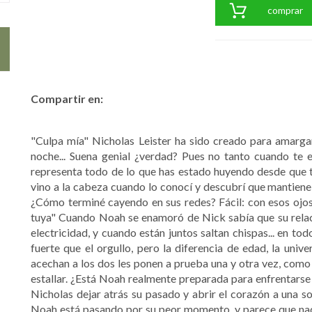
comprar
Compartir en:
"Culpa mía" Nicholas Leister ha sido creado para amargar
noche... Suena genial ¿verdad? Pues no tanto cuando te
representa todo de lo que has estado huyendo desde que t
vino a la cabeza cuando lo conocí y descubrí que mantiene 
¿Cómo terminé cayendo en sus redes? Fácil: con esos ojos
tuya" Cuando Noah se enamoró de Nick sabía que su relació
electricidad, y cuando están juntos saltan chispas... en to
fuerte que el orgullo, pero la diferencia de edad, la unive
acechan a los dos les ponen a prueba una y otra vez, com
estallar. ¿Está Noah realmente preparada para enfrentarse 
Nicholas dejar atrás su pasado y abrir el corazón a una s
Noah está pasando por su peor momento, y parece que nada