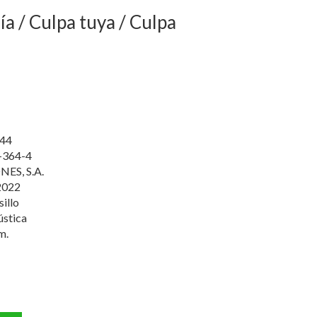
ía / Culpa tuya / Culpa
44
-364-4
NES, S.A.
2022
sillo
ústica
m.