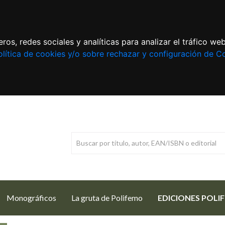
ros, redes sociales y analíticas para analizar el tráfico w
lítica de cookies y/o sobre rechazar y configuración de C
Monográficos
La gruta de Polifemo
EDICIONES POLI