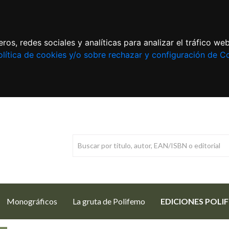
ros, redes sociales y analíticas para analizar el tráfico w
lítica de cookies y/o sobre rechazar y configuración de C
Monográficos
La gruta de Polifemo
EDICIONES POLI