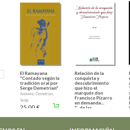
El Ramayana
Relación de la
"Contado según la
conquista y
tradición oral por
descubrimiento
Serge Demetrian"
que hizo el
marqués don
Anónimo, Demetrian,
Francisco Pizarro
Serge
en demanda...
25,00 €
"...de las
provincias y
reinos que agora
llamamos Nueva
Castilla"