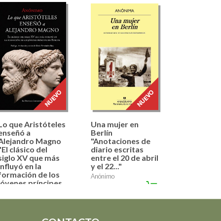
Lo que Aristóteles
Una mujer en
enseñó a
Berlín
Alejandro Magno
"Anotaciones de
"El clásico del
diario escritas
siglo XV que más
entre el 20 de abril
influyó en la
y el 22..."
formación de los
Anónimo
jóvenes príncipes
21,90 €
en Europa"
Anónimo
16,00 €