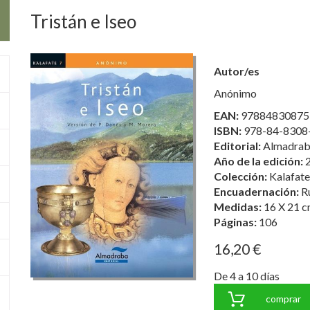
Tristán e Iseo
Autor/es
Anónimo
EAN:
97884830875
ISBN:
978-84-8308
Editorial:
Almadraba
Año de la edición:
Colección:
Kalafate
Encuadernación:
R
Medidas:
16 X 21 c
Páginas:
106
16,20 €
De 4 a 10 días
comprar