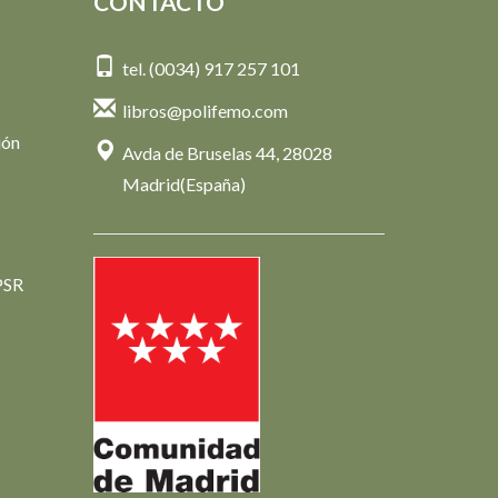
CONTACTO
tel. (0034) 917 257 101
libros@polifemo.com
ión
Avda de Bruselas 44, 28028
Madrid(España)
PSR