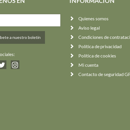
ENOS EN
INFORMACIÓN
Anónimo
25,00 €
Quienes somos
Aviso legal
Condiciones de contratac
bete a nuestro boletín
Política de privacidad
ociales:
Política de cookies
Mi cuenta
Contacto de seguridad G