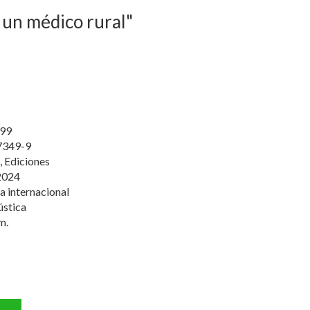
 un médico rural"
99
7349-9
, Ediciones
2024
a internacional
ústica
m.