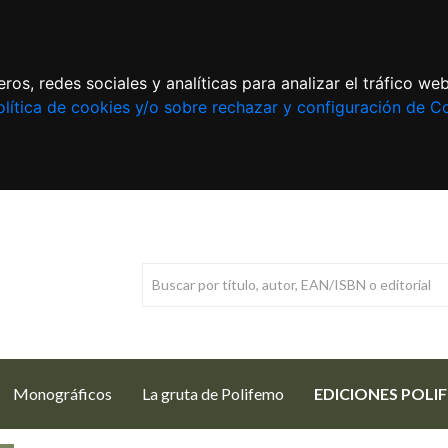
ros, redes sociales y analíticas para analizar el tráfico w
lítica de cookies y/o sobre rechazar y configuración de C
Monográficos
La gruta de Polifemo
EDICIONES POLI