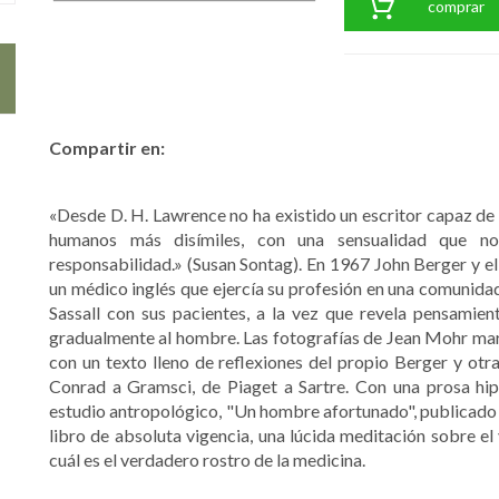
comprar
Compartir en:
«Desde D. H. Lawrence no ha existido un escritor capaz de
humanos más disímiles, con una sensualidad que no
responsabilidad.» (Susan Sontag). En 1967 John Berger y e
un médico inglés que ejercía su profesión en una comunidad 
Sassall con sus pacientes, a la vez que revela pensamien
gradualmente al hombre. Las fotografías de Jean Mohr marc
con un texto lleno de reflexiones del propio Berger y otra
Conrad a Gramsci, de Piaget a Sartre. Con una prosa hipn
estudio antropológico, "Un hombre afortunado", publicado 
libro de absoluta vigencia, una lúcida meditación sobre e
cuál es el verdadero rostro de la medicina.