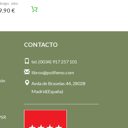
Berger, John
9,90 €
CONTACTO
tel. (0034) 917 257 101
libros@polifemo.com
ión
Avda de Bruselas 44, 28028
Madrid(España)
PSR