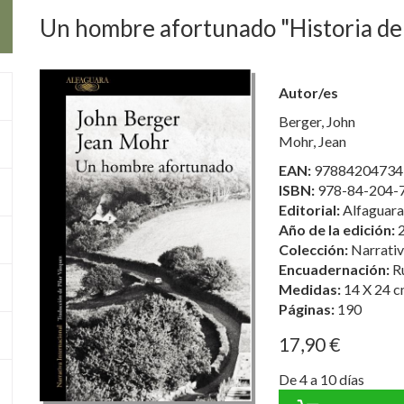
Un hombre afortunado "Historia de
Autor/es
Berger, John
Mohr, Jean
EAN:
97884204734
ISBN:
978-84-204-
Editorial:
Alfaguara
Año de la edición:
Colección:
Narrativ
Encuadernación:
R
Medidas:
14 X 24 c
Páginas:
190
17,90 €
De 4 a 10 días