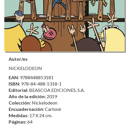
Autor/es
NICKELODEON
EAN:
9788448853181
ISBN:
978-84-488-5318-1
Editorial:
BEASCOA EDICIONES, S.A.
Año de la edición:
2019
Colección:
Nickelodeon
Encuadernación:
Cartoné
Medidas:
17 X 24 cm.
Páginas:
64