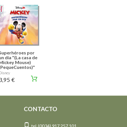
Superhéroes por
un día "(La casa de
Mickey Mouse)
(PequeCuentos)"
Disney
3,95 €
CONTACTO
tel. (0034) 917 257 101