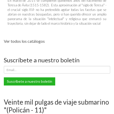
En marzo de 2015 se cumplieron quinientos años del nacimiento de
Teresa de Ávila (1515-1582). Esta aproximación al "siglo de Teresa" -
el crucial siglo XVI- no ha pretendido agotar todas las facetas que se
abrían en nuestras búsquedas, pero sí han querido ofrecer un amplio
panorama de la situación "intelectual" y religiosa que enmarcó su
trayectoria, sin dejar de lado el marco histórico y la situación social
Ver todos los catálogos
Suscríbete a nuestro boletín
Suscríbete a nuestro boletín
Veinte mil pulgas de viaje submarino
"(Policán - 11)"