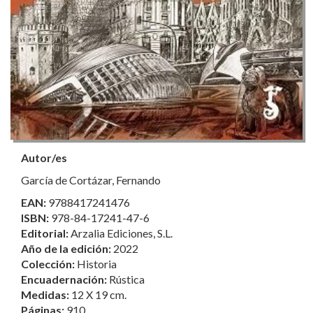
Autor/es
García de Cortázar, Fernando
EAN:
9788417241476
ISBN:
978-84-17241-47-6
Editorial:
Arzalia Ediciones, S.L.
Año de la edición:
2022
Colección:
Historia
Encuadernación:
Rústica
Medidas:
12 X 19 cm.
Páginas:
910