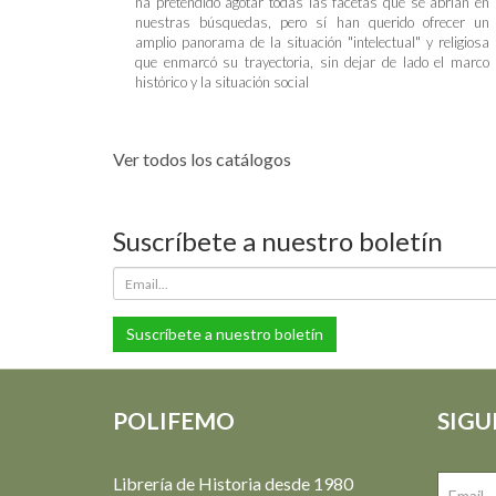
ha pretendido agotar todas las facetas que se abrían en
nuestras búsquedas, pero sí han querido ofrecer un
amplio panorama de la situación "intelectual" y religiosa
que enmarcó su trayectoria, sin dejar de lado el marco
histórico y la situación social
Ver todos los catálogos
Suscríbete a nuestro boletín
Suscríbete a nuestro boletín
POLIFEMO
SIGU
Librería de Historia desde 1980