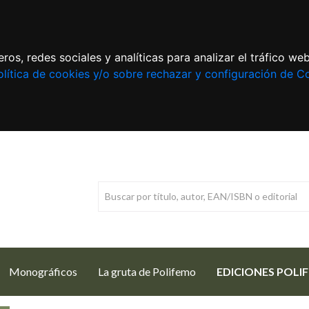
ros, redes sociales y analíticas para analizar el tráfico w
lítica de cookies y/o sobre rechazar y configuración de C
Monográficos
La gruta de Polifemo
EDICIONES POLI