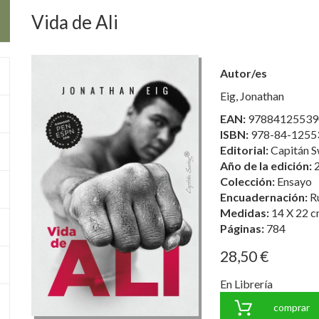
Vida de Ali
Autor/es
Eig, Jonathan
EAN:
97884125539
ISBN:
978-84-1255
Editorial:
Capitán Sw
Año de la edición:
Colección:
Ensayo
Encuadernación:
R
Medidas:
14 X 22 c
Páginas:
784
28,50 €
En Librería
comprar