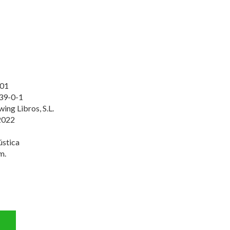
01
39-0-1
ing Libros, S.L.
2022
ústica
m.