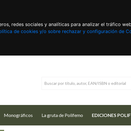
ros, redes sociales y analíticas para analizar el tráfico w
lítica de cookies y/o sobre rechazar y configuración de C
Monográficos
La gruta de Polifemo
EDICIONES POLI