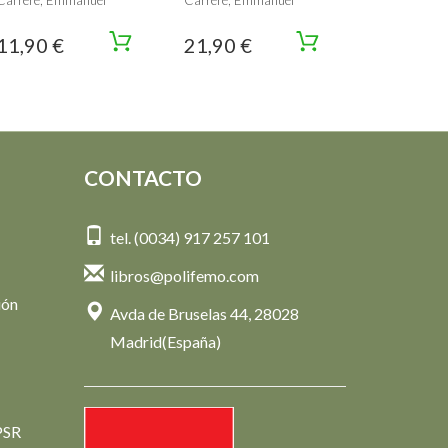
Carrère, Emmanuel
Carrère, Emmanuel
11,90 €
21,90 €
CONTACTO
tel. (0034) 917 257 101
libros@polifemo.com
ión
Avda de Bruselas 44, 28028
Madrid(España)
PSR