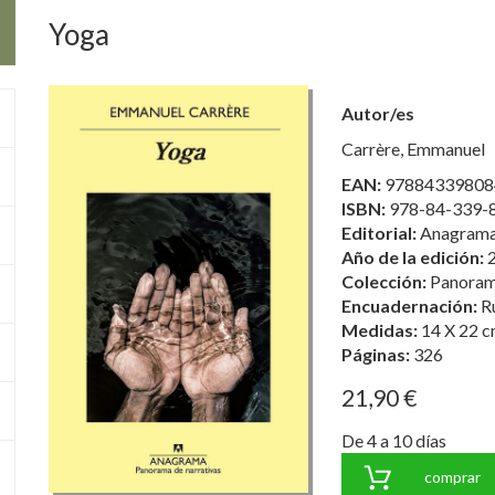
Yoga
Autor/es
Carrère, Emmanuel
EAN:
97884339808
ISBN:
978-84-339-
Editorial:
Anagrama,
Año de la edición:
Colección:
Panoram
Encuadernación:
R
Medidas:
14 X 22 c
Páginas:
326
21,90 €
De 4 a 10 días
comprar