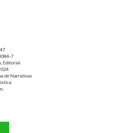
47
8084-7
 Editorial
2024
a de Narrativas
ústica
m.