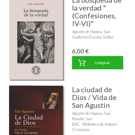
la verdad "
(Confesiones,
IV-VI)"
Agustín de Hipona, San
Guillermo Escolar, Editor
6,00 €
comprar
La ciudad de
Dios / Vida de
San Agustin
Agustín de Hipona, San
;
Posidio, San
BAC - Biblioteca de Autores
Cristianos