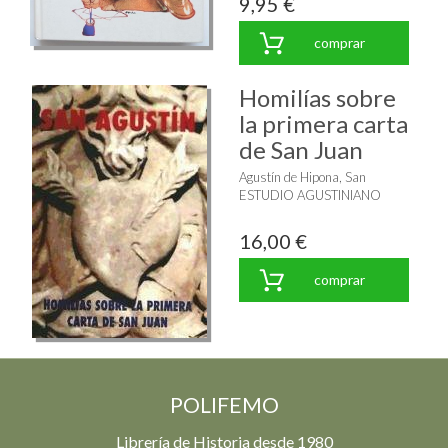
9,95 €
comprar
Homilías sobre
la primera carta
de San Juan
Agustín de Hipona, San
ESTUDIO AGUSTINIANO
16,00 €
comprar
POLIFEMO
Librería de Historia desde 1980