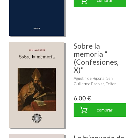
comprar
Sobre la
memoria "
(Confesiones,
X)"
Agustín de Hipona, San
Guillermo Escolar, Editor
6,00 €
comprar
La búsqueda de