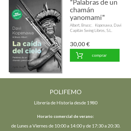
"Palabras de un
chamán
yanomami"
Albert, Bruce
;
Kopenawa, Davi
Capitán Swing Libros, S.L.
30,00 €
comprar
POLIFEMO
Librería de Historia desde 1980
Horario comercial de verano:
de Lunes a Viernes de 10:00 a 14:00 y de 17:30 a 20:30.