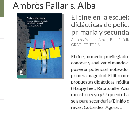
Ambròs Pallar s, Alba
El cine en la escue
didácticas de pelíc
primaria y secunda
Ambròs Pallar s, Alba
;
Breu Pañell
GRAO, EDITORIAL
El cine, un medio privilegiado 
conocer y analizar el mundo
posee un potencial motivador
primera magnitud. El libro no
propuestas didácticas inéditas
(Happy feet; Ratatouille; Azu
monstruo y yo y Un puente hac
seis para secundaria (El niño 
rayas; Cobardes; Ágora; ...