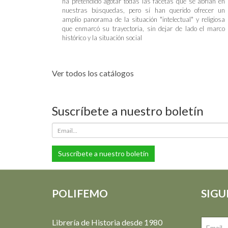
ha pretendido agotar todas las facetas que se abrían en
nuestras búsquedas, pero sí han querido ofrecer un
amplio panorama de la situación "intelectual" y religiosa
que enmarcó su trayectoria, sin dejar de lado el marco
histórico y la situación social
Ver todos los catálogos
Suscríbete a nuestro boletín
Suscríbete a nuestro boletín
POLIFEMO
SIGU
Librería de Historia desde 1980