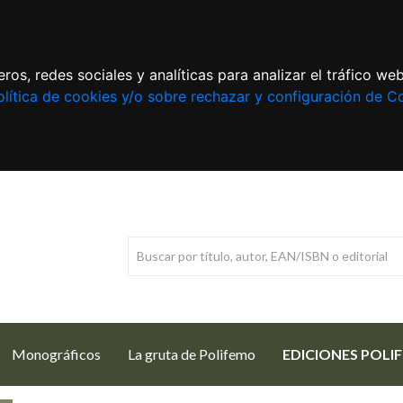
ros, redes sociales y analíticas para analizar el tráfico w
lítica de cookies y/o sobre rechazar y configuración de C
Monográficos
La gruta de Polifemo
EDICIONES POLI