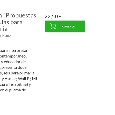
la "Propuestas
22,50 €
ulas para
comprar
ria"
a, Ramon
para interpretar,
 contemporáneo,
 y educador de
s presenta doce
, seis para primaria
r y Asmar; Wall·E ; Mi
ia a Terabithia) y
con el pijama de