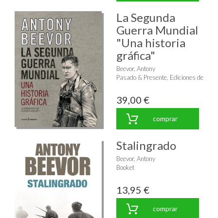
La Segunda
Guerra Mundial
"Una historia
gráfica"
Beevor, Antony
Pasado & Presente, Ediciones de
39,00 €
comprar
Stalingrado
Beevor, Antony
Booket
13,95 €
comprar