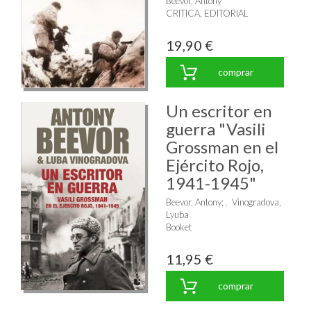
Beevor, Antony
CRITICA, EDITORIAL
19,90 €
comprar
Un escritor en
guerra "Vasili
Grossman en el
Ejército Rojo,
1941-1945"
Beevor, Antony
;
Vinogradova,
Lyuba
Booket
11,95 €
comprar