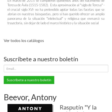
En marzo de 2015 se cumplieron quinientos años del nacimiento de
Teresa de Ávila (1515-1582). Esta aproximación al "siglo de Teresa" -
el crucial siglo XVI- no ha pretendido agotar todas las facetas que se
abrían en nuestras búsquedas, pero sí han querido ofrecer un amplio
panorama de la situación "intelectual" y religiosa que enmarcó su
trayectoria, sin dejar de lado el marco histórico y la situación social
Ver todos los catálogos
Suscríbete a nuestro boletín
Suscríbete a nuestro boletín
Beevor, Antony
Rasputín "Y la