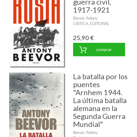
guerra civil,
1917-1921
Beevor, Antony
CRITICA, EDITORIAL
25,90 €
comprar
La batalla por los
puentes
"Arnhem 1944.
La última batalla
alemana en la
Segunda Guerra
Mundial"
Beevor, Antony