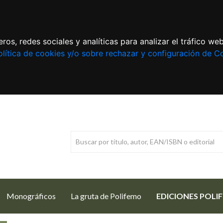
ros, redes sociales y analíticas para analizar el tráfico w
lítica de cookies y/o sobre rechazar y configuración de C
Monográficos
La gruta de Polifemo
EDICIONES POLI