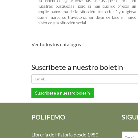
ha pretendido agotar todas las facetas que se abrían en
nuestras búsquedas, pero sí han querido ofrecer un
amplio panorama de la situación "intelectual" y religiosa
que enmarcó su trayectoria, sin dejar de lado el marco
histórico y la situación social
Ver todos los catálogos
Suscríbete a nuestro boletín
Suscríbete a nuestro boletín
POLIFEMO
SIGU
Librería de Historia desde 1980