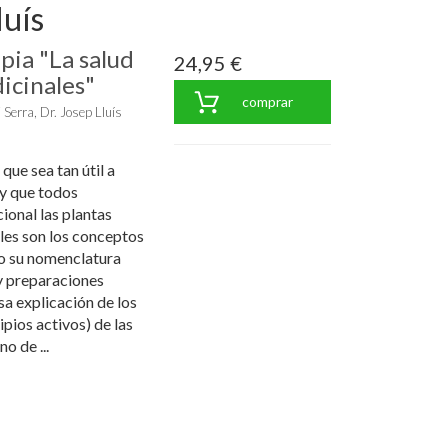
luís
pia "La salud
24,95 €
icinales"
comprar
 Serra, Dr. Josep Lluís
 que sea tan útil a
y que todos
ional las plantas
les son los conceptos
mo su nomenclatura
y preparaciones
sa explicación de los
pios activos) de las
o de ...