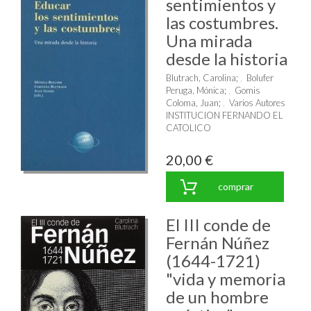
sentimientos y
las costumbres.
Una mirada
desde la historia
Blutrach, Carolina
;
Bolufer
Peruga, Mónica
;
Gomis
Coloma, Juan
;
Varios Autores
INSTITUCION FERNANDO EL
CATOLICO
20,00 €
comprar
El III conde de
Fernán Núñez
(1644-1721)
"vida y memoria
de un hombre