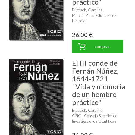
práctico"
Blutrach, Carolina
Marcial Pons, Ediciones de
Historia
26,00 €
comprar
El III conde de
Fernán Núñez,
1644-1721
"Vida y memoria
de un hombre
práctico"
Blutrach, Carolina
CSIC - Consejo Superior de
Investigaciones Científicas