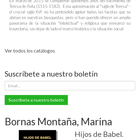
En marzo de 2015 se cumplieron quinientos años del nacimiento de
Teresa de Ávila (1515-1582). Esta aproximación al "siglo de Teresa" -
el crucial siglo XVI- no ha pretendido agotar todas las facetas que se
abrían en nuestras búsquedas, pero sí han querido ofrecer un amplio
panorama de la situación "intelectual" y religiosa que enmarcó su
trayectoria, sin dejar de lado el marco histórico y la situación social
Ver todos los catálogos
Suscríbete a nuestro boletín
Suscríbete a nuestro boletín
Bornas Montaña, Marina
Hijos de Babel.