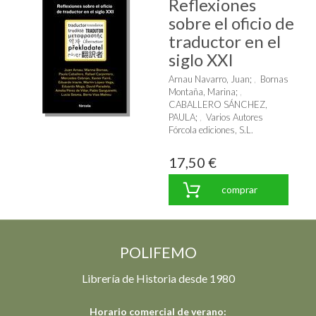
Reflexiones
sobre el oficio de
traductor en el
siglo XXI
Arnau Navarro, Juan
;
Bornas
Montaña, Marina
;
CABALLERO SÁNCHEZ,
PAULA
;
Varios Autores
Fórcola ediciones, S.L.
17,50 €
comprar
POLIFEMO
Librería de Historia desde 1980
Horario comercial de verano: