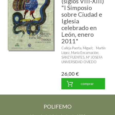
(siglos VIII-XIII)
"I Simposio
sobre Ciudad e
Iglesia
celebrado en
León, enero
2011"
Calleja Puerta, Miguel
;
Martín
López, María Encarnación
;
SANZ FUENTES, Mª JOSEFA
UNIVERSIDAD OVIEDO
26,00 €
comprar
POLIFEMO