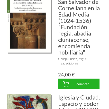
San Salvador de
Cornellana en la
Edad Media
(1024-1536)
"Fundación
regia, abadía
cluniacense,
encomienda
nobiliaria"
Calleja Puerta, Miguel
Trea, Ediciones
24,00 €
comprar
Iglesia y Ciudad.
Espacio y poder