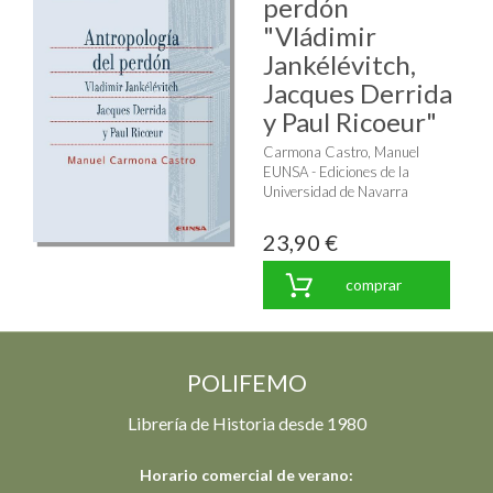
perdón
"Vládimir
Jankélévitch,
Jacques Derrida
y Paul Ricoeur"
Carmona Castro, Manuel
EUNSA - Ediciones de la
Universidad de Navarra
23,90 €
comprar
POLIFEMO
Librería de Historia desde 1980
Horario comercial de verano: