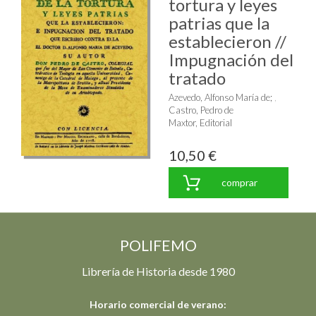
tortura y leyes
patrias que la
establecieron //
Impugnación del
tratado
Azevedo, Alfonso María de
;
Castro, Pedro de
Maxtor, Editorial
10,50 €
comprar
POLIFEMO
Librería de Historia desde 1980
Horario comercial de verano: