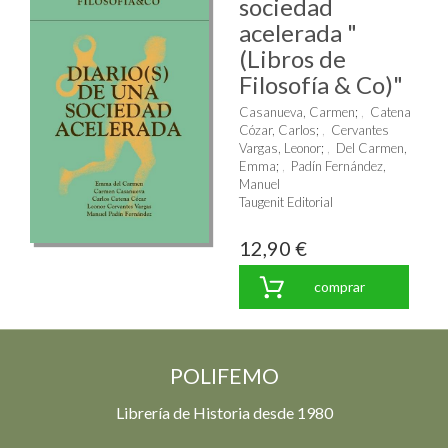
sociedad
acelerada "
(Libros de
Filosofía & Co)"
Casanueva, Carmen
;
Catena
Cózar, Carlos
;
Cervantes
Vargas, Leonor
;
Del Carmen,
Emma
;
Padín Fernández,
Manuel
Taugenit Editorial
12,90 €
comprar
POLIFEMO
Librería de Historia desde 1980