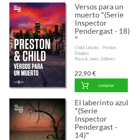
Versos para un
muerto "(Serie
Inspector
Pendergast - 18)
"
Child, Lincoln
;
Preston,
Douglas
Plaza & Janés, Editores
22,90 €
comprar
El laberinto azul
"(Serie
Inspector
Pendergast -
14)"