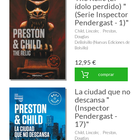
ídolo perdido) "
(Serie Inspector
Pendergast - 1)"
Child, Lincoln
;
Preston,
Douglas
DeBolsillo (Nuevas Ediciones de
Bolsillo)
12,95 €
comprar
La ciudad que no
descansa "
(Inspector
Pendergast -
17)"
Child, Lincoln
;
Preston,
Douglas