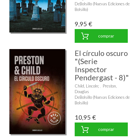
DeBolsillo (Nuevas Ediciones de
Bolsillo)
9,95 €
comprar
El círculo oscuro
"(Serie
Inspector
Pendergast - 8)"
Child, Lincoln
;
Preston,
Douglas
DeBolsillo (Nuevas Ediciones de
Bolsillo)
10,95 €
comprar