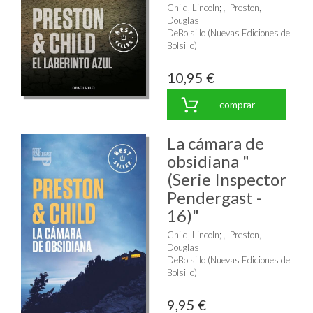
Child, Lincoln
;
Preston,
Douglas
DeBolsillo (Nuevas Ediciones de
Bolsillo)
10,95 €
comprar
La cámara de
obsidiana "
(Serie Inspector
Pendergast -
16)"
Child, Lincoln
;
Preston,
Douglas
DeBolsillo (Nuevas Ediciones de
Bolsillo)
9,95 €