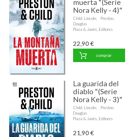
muerta "(Serie
Nora Kelly - 4)"
Child, Lincoln
;
Preston,
Douglas
Plaza & Janés, Editores
22,90 €
comprar
La guarida del
diablo "(Serie
Nora Kelly - 3)"
Child, Lincoln
;
Preston,
Douglas
Plaza & Janés, Editores
21,90 €