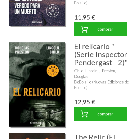
Bolsillo)
11,95 €
comprar
El relicario "
(Serie Inspector
Pendergast - 2)"
Child, Lincoln
;
Preston,
Douglas
DeBolsillo (Nuevas Ediciones de
Bolsillo)
12,95 €
comprar
The Relic (El