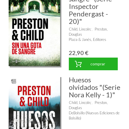
Inspector
Pendergast -
20)"
Child, Lincoln
;
Preston,
Douglas
Plaza & Janés, Editores
22,90 €
comprar
Huesos
olvidados "(Serie
Nora Kelly - 1)"
Child, Lincoln
;
Preston,
Douglas
DeBolsillo (Nuevas Ediciones de
Bolsillo)