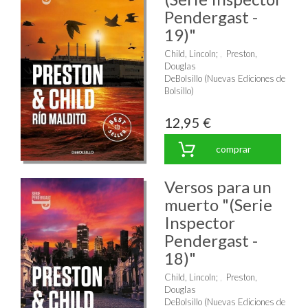
Pendergast -
19)"
Child, Lincoln
;
Preston,
Douglas
DeBolsillo (Nuevas Ediciones de
Bolsillo)
12,95 €
comprar
Versos para un
muerto "(Serie
Inspector
Pendergast -
18)"
Child, Lincoln
;
Preston,
Douglas
DeBolsillo (Nuevas Ediciones de