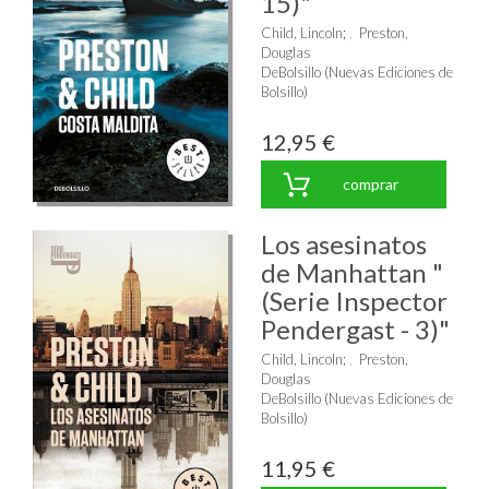
15)"
Child, Lincoln
;
Preston,
Douglas
DeBolsillo (Nuevas Ediciones de
Bolsillo)
12,95 €
comprar
Los asesinatos
de Manhattan "
(Serie Inspector
Pendergast - 3)"
Child, Lincoln
;
Preston,
Douglas
DeBolsillo (Nuevas Ediciones de
Bolsillo)
11,95 €