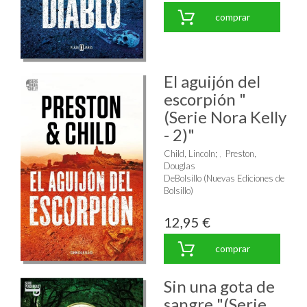
comprar
El aguijón del
escorpión "
(Serie Nora Kelly
- 2)"
Child, Lincoln
;
Preston,
Douglas
DeBolsillo (Nuevas Ediciones de
Bolsillo)
12,95 €
comprar
Sin una gota de
sangre "(Serie