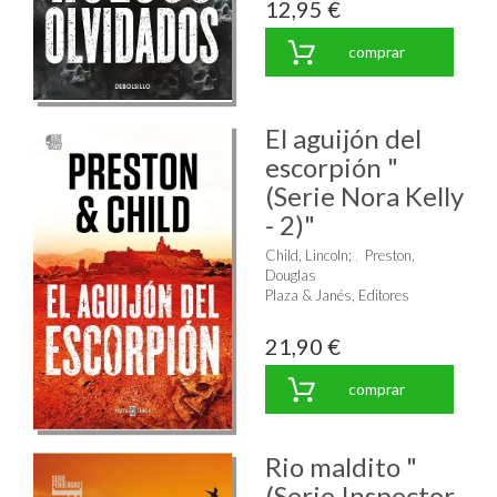
12,95 €
comprar
El aguijón del
escorpión "
(Serie Nora Kelly
- 2)"
Child, Lincoln
;
Preston,
Douglas
Plaza & Janés, Editores
21,90 €
comprar
Rio maldito "
(Serie Inspector