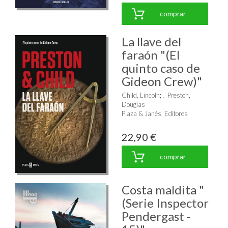
comprar
La llave del
faraón "(El
quinto caso de
Gideon Crew)"
Child, Lincoln
;
Preston,
Douglas
Plaza & Janés, Editores
22,90 €
comprar
Costa maldita "
(Serie Inspector
Pendergast -